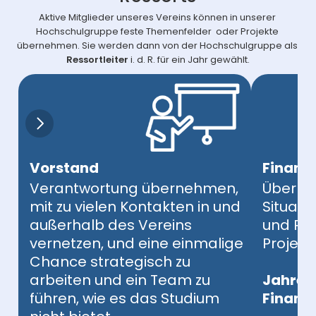
Aktive Mitglieder unseres Vereins können in unserer 
Hochschulgruppe feste Themenfelder  oder Projekte 
übernehmen. Sie werden dann von der Hochschulgruppe als 
Ressortleiter
 i. d. R. für ein Jahr gewählt.
Vorstand
Finanz
Verantwortung übernehmen,
Überbli
mit zu vielen Kontakten in und
Situat
außerhalb des Vereins
und Prü
vernetzen, und eine einmalige
Projek
Chance strategisch zu
arbeiten und ein Team zu
‍Jahre
führen, wie es das Studium
Finanz