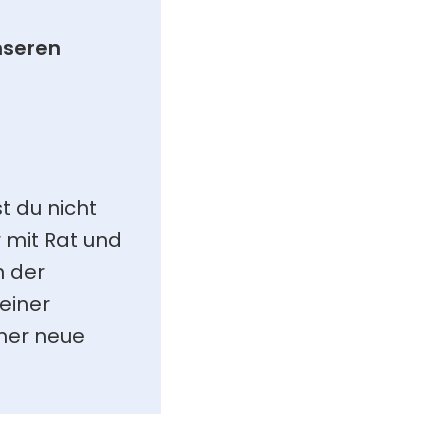
seren 
 du nicht 
 mit Rat und 
 der 
iner 
mer neue 