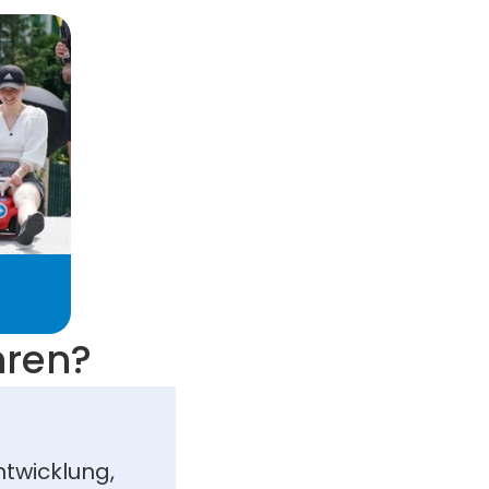
hren?
twicklung, 