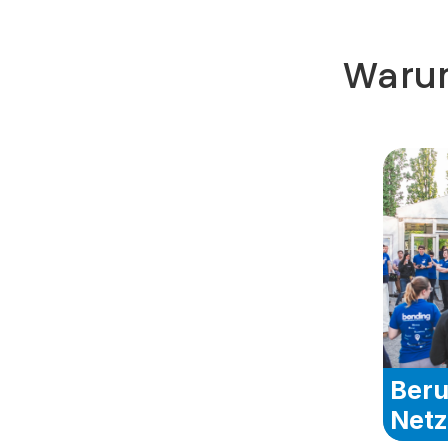
Warum
Beru
Net