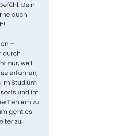
efühl: Dein 
rne auch 
h!
en – 
 durch 
 nur, weil 
es erfahren, 
s im Studium 
sorts und im 
i Fehlern zu 
um geht es 
iter zu 