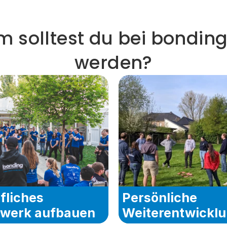
 solltest du bei bonding 
werden?
fliches 
Persönliche 
zwerk aufbauen
Weiterentwickl