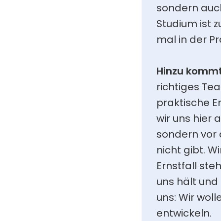
sondern auch 
Studium ist 
mal in der P
Hinzu kommt
richtiges Te
praktische Er
wir uns hier 
sondern vor a
nicht gibt. 
Ernstfall ste
uns hält und
uns: Wir woll
entwickeln.