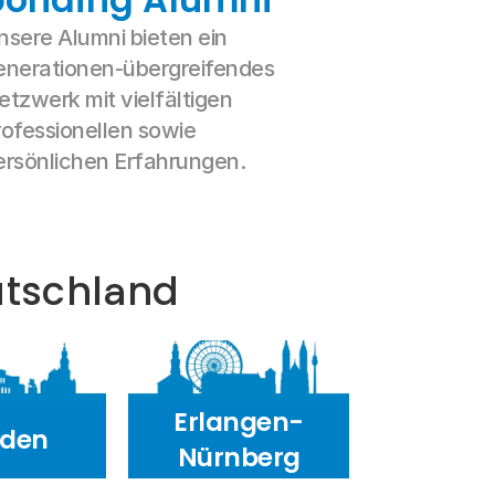
nsere Alumni bieten ein 
enerationen-übergreifendes 
etzwerk mit vielfältigen 
rofessionellen sowie 
ersönlichen Erfahrungen.
utschland
Erlangen-
sden
Nürnberg