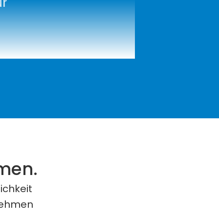
r 
rmen.
chkeit 
nehmen 