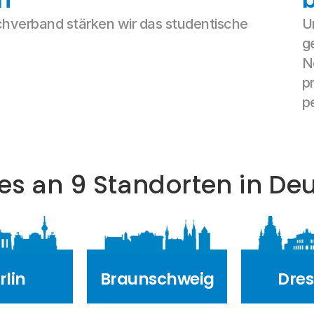
hverband stärken wir das studentische 
U
g
N
p
p
 es an 9 Standorten in De
rlin
Braunschweig
Dre