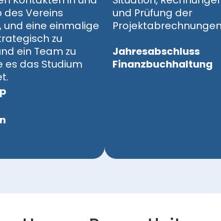
len Kontakten in und
Situation, Rechnunge
 des Vereins
und Prüfung der
, und eine einmalige
Projektabrechnungen
rategisch zu
und ein Team zu
‍Jahresabschluss
ie es das Studium
Finanzbuchhaltung
.‍‍
ip
on