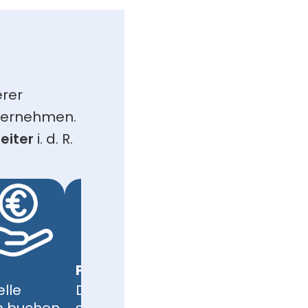
rer 
bernehmen. 
eiter
 i. d. R. 
Projektleitung
elle
Der Erfolg eines Großprojekts