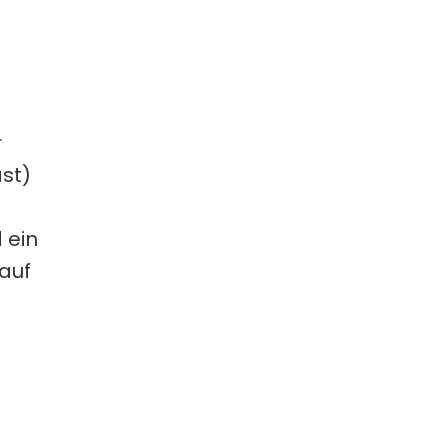
 
st) 
ein 
uf 