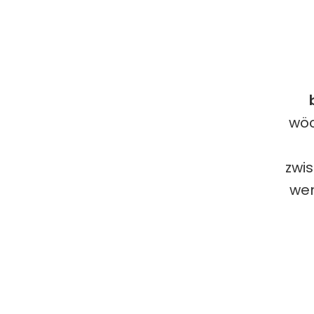
wöc
zwi
wen