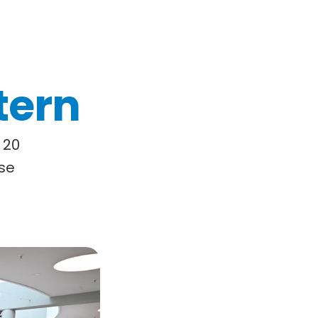
tern
20 
se 