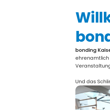
Will
bond
bonding Kaise
ehrenamtlich 
Veranstaltunge
Und das Schl