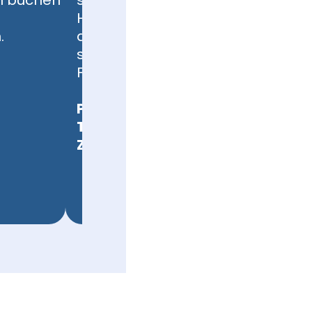
n buchen
steht und fällt mit der Leitung.
Hier kannst du zeigen, was in
.
dir steckt. Die größten Events
sind unsere jährlichen
Firmenkontaktmessen.
Projektmanagement
Teamführung
Zeit- und Selbstmanagement