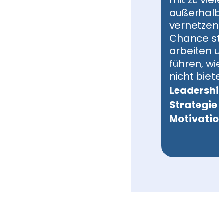
mit zu vie
außerhalb
vernetzen
Chance st
arbeiten 
führen, w
nicht bietet
Leadersh
Strategie
Motivati