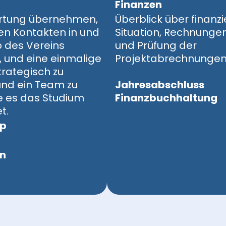
Finanzen
rtung übernehmen,
Überblick über finanzi
len Kontakten in und
Situation, Rechnunge
 des Vereins
und Prüfung der
, und eine einmalige
Projektabrechnungen
rategisch zu
und ein Team zu
‍Jahresabschluss
ie es das Studium
Finanzbuchhaltung
.‍‍
ip
on