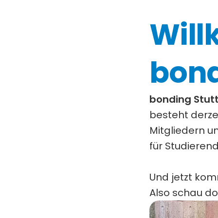
Will
bond
bonding Stut
besteht derzei
Mitgliedern u
für Studierend
Und jetzt kom
Also schau do