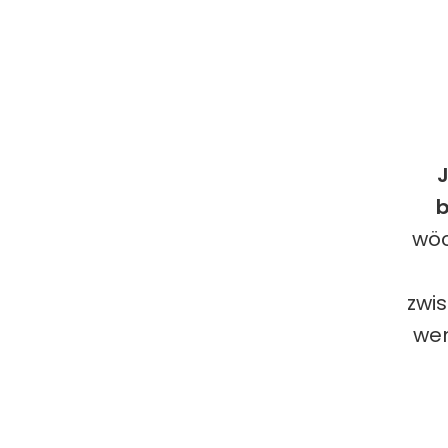
b
wöc
zwi
wen