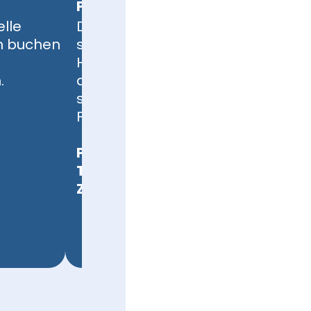
Projektleitung
elle
Der Erfolg eines Großprojekts
n buchen
steht und fällt mit der Leitung.
Hier kannst du zeigen, was in
.
dir steckt. Die größten Events
sind unsere jährlichen
Firmenkontaktmessen.
Projektmanagement
Teamführung
Zeit- und Selbstmanagement