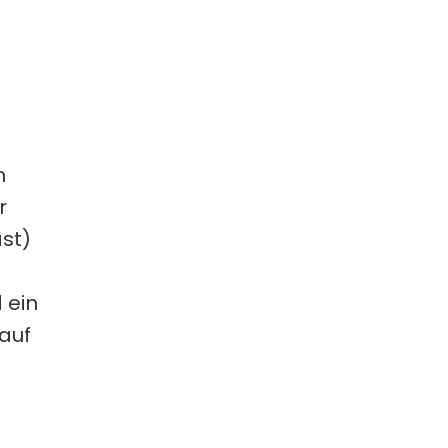
m
 
st) 
ein 
uf 