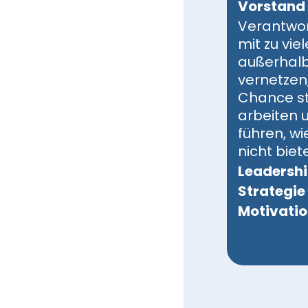
Vorstand
Verantwo
mit zu vie
außerhalb
vernetzen
Chance st
arbeiten 
führen, w
nicht bietet
Leadersh
Strategie
Motivati