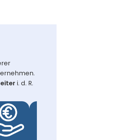
rer 
bernehmen. 
eiter
 i. d. R. 